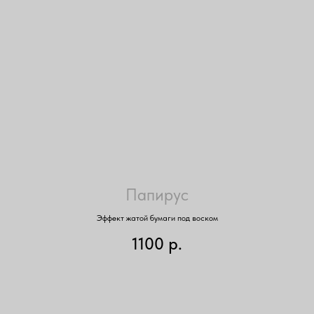
Папирус
Эффект жатой бумаги под воском
1100
р.