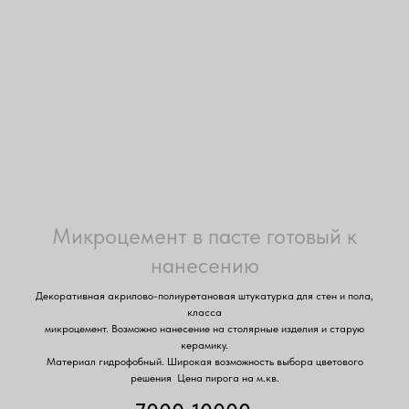
Микроцемент в пасте готовый к
нанесению
Декоративная акрилово-полиуретановая штукатурка для стен и пола,
класса
микроцемент. Возможно нанесение на столярные изделия и старую
керамику.
Материал гидрофобный. Широкая возможность выбора цветового
решения Цена пирога на м.кв.