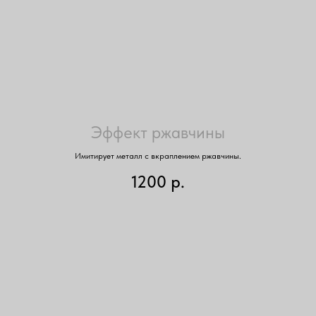
Эффект ржавчины
Имитирует металл с вкраплением ржавчины.
1200
р.