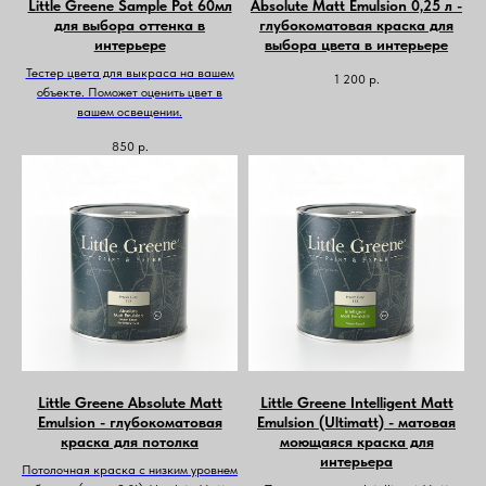
Little Greene Sample Pot 60мл
Absolute Matt Emulsion 0,25 л -
для выбора оттенка в
глубокоматовая краска для
интерьере
выбора цвета в интерьере
Тестер цвета для выкраса на вашем
1 200
р.
объекте. Поможет оценить цвет в
вашем освещении.
850
р.
Little Greene Absolute Matt
Little Greene Intelligent Matt
Emulsion - глубокоматовая
Emulsion (Ultimatt) - матовая
краска для потолка
моющаяся краска для
интерьера
Потолочная краска с низким уровнем