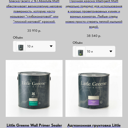
блеска (всего 2 %) Absolute Matt
Прочная краска Intelligent Matt
обеспечивает великолепную меловую
идеально подходит для использования
поверхность, которую часто
в хорошо проветриваемых кухнях и
называют "глубокоматовой" или
ванных комнатах. Любые следы
"плоской матовой" краской.
можно просто стереть теплой мыльной
водой.
35 910
р.
38 540
р.
Объём
Объём
10 л
10 л
Little Greene Wall Primer Sealer
Адгезионная грунтовка Little