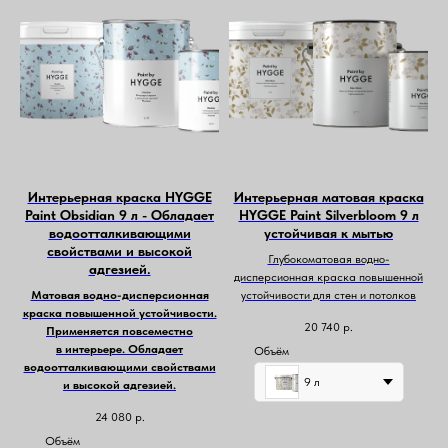
Интерьерная краска HYGGE
Интерьерная матовая краска
Paint Obsidian 9 л - Обладает
HYGGE Paint Silverbloom 9 л
водоотталкивающими
устойчивая к мытью
свойствами и высокой
Глубокоматовая водно-
адгезией.
дисперсионная краска повышенной
Матовая водно-дисперсионная
устойчивости для стен и потолков
краска повышенной устойчивости.
20 740
р.
Применяется повсеместно
в интерьере. Обладает
Объём
водоотталкивающими свойствами
9 л
и высокой адгезией.
24 080
р.
Объём