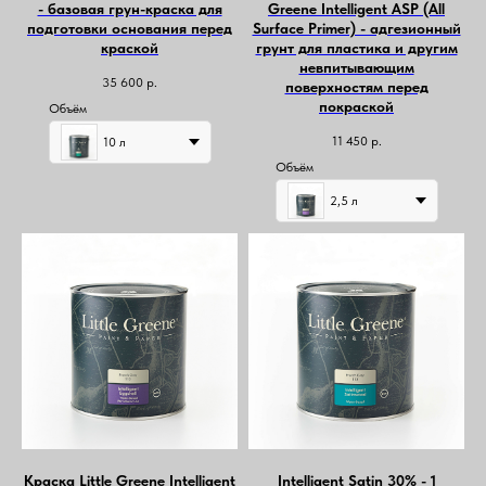
- базовая грун-краска для
Greene Intelligent ASP (All
подготовки основания перед
Surface Primer) - адгезионный
краской
грунт для пластика и другим
невпитывающим
35 600
р.
поверхностям перед
покраской
Объём
11 450
р.
10 л
Объём
2,5 л
Краска Little Greene Intelligent
Intelligent Satin 30% - 1