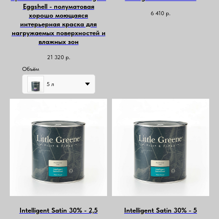
Eggshell - полуматовая
6 410
р.
хорошо моющаяся
интерьерная краска для
нагружаемых поверхностей и
влажных зон
21 320
р.
Объём
5 л
Intelligent Satin 30% - 2,5
Intelligent Satin 30% - 5