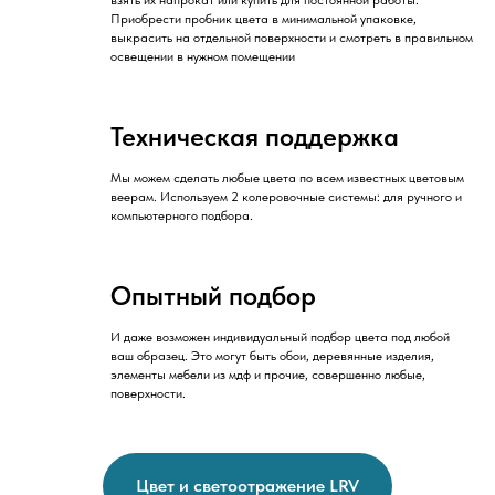
взять их напрокат или купить для постоянной работы.
Приобрести пробник цвета в минимальной упаковке,
выкрасить на отдельной поверхности и смотреть в правильном
освещении в нужном помещении
Техническая поддержка
Мы можем сделать любые цвета по всем известных цветовым
веерам. Используем 2 колеровочные системы: для ручного и
компьютерного подбора.
Опытный подбор
И даже возможен индивидуальный подбор цвета под любой
ваш образец. Это могут быть обои, деревянные изделия,
элементы мебели из мдф и прочие, совершенно любые,
поверхности.
Цвет и светоотражение LRV