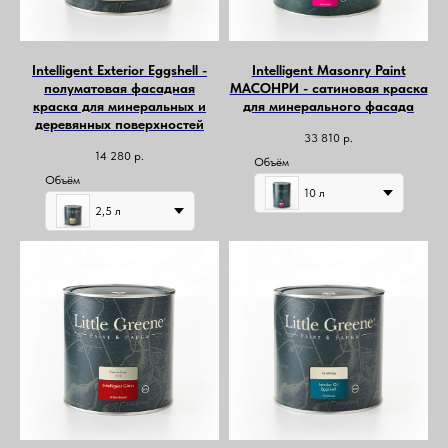
Intelligent Exterior Eggshell -
Intelligent Masonry Paint
полуматовая фасадная
МАСОНРИ - сатиновая краска
краска для минеральных и
для минерального фасада
деревянных поверхностей
33 810
р.
14 280
р.
Объём
Объём
10 л
2,5 л