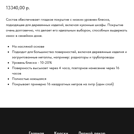
13340,00
р.
Состав обеспечивает гладкое покрытие с низким уровнем блеска,
подходящее для деревянных изделий, включая кухонные шкафы. Покрытие
очень долговечно, что делает его идеальным выбором, способным выдержать
износ в семейном доме.
На масляной основе
Подходит для большинства поверхностей, включая деревянные изделия и
загрунтованные металлы, например: радиаторы и трубопроводы
Уровень блеска - 10-20%
Поверхность высыхает через 4 часа, повторное нанесение через 16
часов
Полностью моющаяся
Покрывает примерно 16 квадратных метров на литр (один слой)
Главная
Краски
Лепной декор